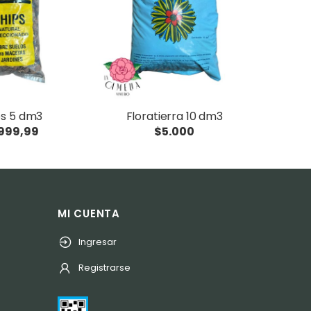
ps 5 dm3
Floratierra 10 dm3
999,99
$5.000
MI CUENTA
Ingresar
Registrarse