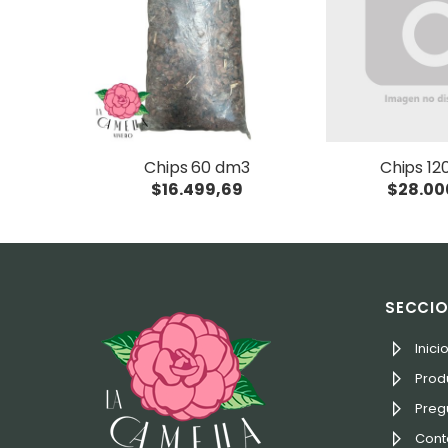
Chips 60 dm3
Chips 12
$16.499,69
$28.00
SECCI
Inici
Prod
Preg
Cont