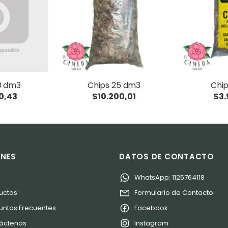
0 dm3
Chips 25 dm3
Chi
0,43
$10.200,01
$3.
ONES
DATOS DE CONTACTO
o
WhatsApp: 1125764118
uctos
Formulario de Contacto
untas Frecuentes
Facebook
áctenos
Instagram