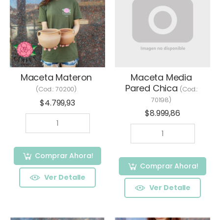
Maceta Materon
Maceta Media
Pared Chica
(Cod.:
70200
)
(Cod.:
70198
)
$4.799,93
$8.999,86
Comprar Ahora!
Comprar Ahora!
Ver Detalle
Ver Detalle