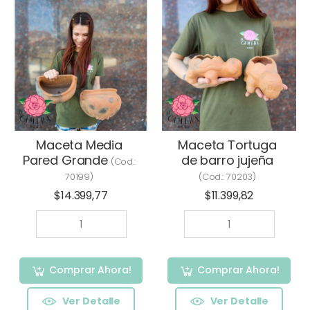
Maceta Media
Maceta Tortuga
Pared Grande
de barro jujeña
(Cod.:
70199
)
(Cod.:
70203
)
$14.399,77
$11.399,82
Comprar Ahora!
Comprar Ahora!
Ver Detalle
Ver Detalle