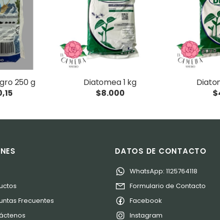
gro 250 g
Diatomea 1 kg
Diato
,15
$8.000
$
ONES
DATOS DE CONTACTO
o
WhatsApp: 1125764118
uctos
Formulario de Contacto
untas Frecuentes
Facebook
áctenos
Instagram