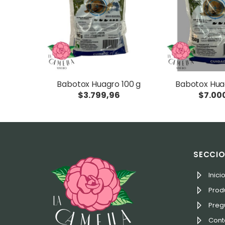
Babotox Huagro 100 g
Babotox Hua
$3.799,96
$7.000
SECCI
Inici
Prod
Preg
Cont