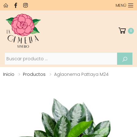
MENÚ
0
Buscar
Inicio
Productos
Aglaonema Pattaya M24