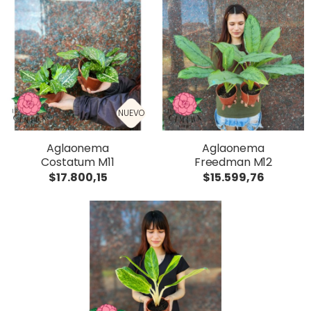
NUEVO
Aglaonema
Aglaonema
Costatum M11
Freedman M12
$17.800,15
$15.599,76